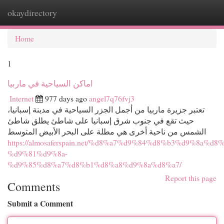
okaydirectory
Togg
navi
Home
1
اماكن السياحية في ماربيا
Internet
977 days ago
angel7q76fvj3
تعتبر جزيرة ماربيا من أجمل الجزر السياحية في مدينة إسبانيا،
حيث تقع في جنوب شرق إسبانيا على شاطئ يطلق شاطئ
الشمس من ناحية أخرى هي مطلة على البحر الأبيض المتوسط
https://almosaferspain.net/%d8%a7%d9%84%d8%b3%d9%8a%d
%d9%81%d9%8a-
%d9%85%d8%a7%d8%b1%d8%a8%d9%8a%d8%a7/
Report this page
Comments
Submit a Comment