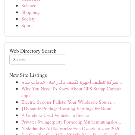
Science
Shopping
Society
Sports
Web Directory Search
New Site Listings
شركة تنظيف أجهزة تكييف بالدرعية : خدمات شام...
Why You Need To Know About GPS Stamp Camara
app?
Electric Scooter Pallets: Your Wholesale Sourci...
{Dynamic Pricing: Boosting Earnings for Bouti...
A Guide to Used Vehicles in Fresno
Privater Swingerparty Pornoclip Mit hemmungslos...
Nederlandse Ad Networks: Een Overzicht voor 2026
Soi Cặp Xỉu Chủ MT - XSMB Rồng Bạch Kim: Bản