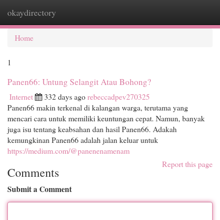
okaydirectory
Togg
navi
Home
1
Panen66: Untung Selangit Atau Bohong?
Internet
332 days ago
rebeccadpev270325
Panen66 makin terkenal di kalangan warga, terutama yang
mencari cara untuk memiliki keuntungan cepat. Namun, banyak
juga isu tentang keabsahan dan hasil Panen66. Adakah
kemungkinan Panen66 adalah jalan keluar untuk
https://medium.com/@panenenamenam
Report this page
Comments
Submit a Comment