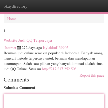
okaydirectory
Togg
navi
Home
1
Website Judi QQ Terpercaya
Internet
272 days ago
laylakkul139905
Bermain judi online semakin populer di Indonesia. Banyak orang
mencari metode terpercaya untuk bermain dan mendapatkan
keuntungan. Salah satu pilihan yang banyak diminati adalah situs
judi QQ Online. Situs ini
http://217.217.252.50/
Report this page
Comments
Submit a Comment