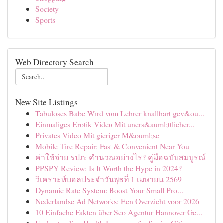
Society
Sports
Web Directory Search
New Site Listings
Tabuloses Babe Wird vom Lehrer knallhart gev&ou...
Einmaliges Erotik Video Mit uners&auml;ttlicher...
Privates Video Mit gieriger M&ouml;se
Mobile Tire Repair: Fast & Convenient Near You
ค่าใช้จ่าย รปภ: คำนวณอย่างไร? คู่มือฉบับสมบูรณ์
PPSPY Review: Is It Worth the Hype in 2024?
วิเคราะห์บอลประจำวันพุธที่ 1 เมษายน 2569
Dynamic Rate System: Boost Your Small Pro...
Nederlandse Ad Networks: Een Overzicht voor 2026
10 Einfache Fakten über Seo Agentur Hannover Ge...
Understanding Health Insurance for Senior Citizens