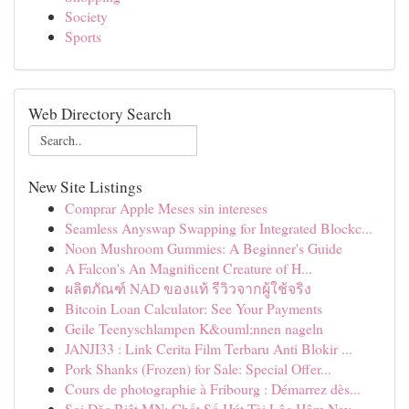
Society
Sports
Web Directory Search
New Site Listings
Comprar Apple Meses sin intereses
Seamless Anyswap Swapping for Integrated Blockc...
Noon Mushroom Gummies: A Beginner's Guide
A Falcon's An Magnificent Creature of H...
ผลิตภัณฑ์ NAD ของแท้ รีวิวจากผู้ใช้จริง
Bitcoin Loan Calculator: See Your Payments
Geile Teenyschlampen K&ouml;nnen nageln
JANJI33 : Link Cerita Film Terbaru Anti Blokir ...
Pork Shanks (Frozen) for Sale: Special Offer...
Cours de photographie à Fribourg : Démarrez dès...
Soi Đặc Biệt MN: Chốt Số Hút Tài Lộc Hôm Nay