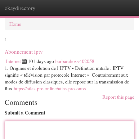
okaydirectory
Togg
navi
Home
1
Abonnement iptv
Internet
101 days ago
barbaraboxv402058
1. Origines et évolution de l’IPTV • Définition initiale : IPTV
signifie « télévision par protocole Internet ». Contrairement aux
modes de diffusion classiques, elle repose sur la transmission de
flux
https://atlas-pro.online/atlas-pro-ontv/
Report this page
Comments
Submit a Comment