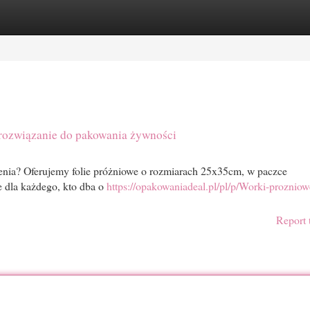
egories
Register
Login
 rozwiązanie do pakowania żywności
enia? Oferujemy folie próżniowe o rozmiarach 25x35cm, w paczce
e dla każdego, kto dba o
https://opakowaniadeal.pl/pl/p/Worki-prozniow
Report 