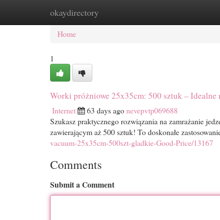
okaydirectory
Home
New Site Listings
Add Site
Cat
Home
1
Worki próżniowe 25x35cm: 500 sztuk – Idealne
Internet
63 days ago
nevepvtp069688
Szukasz praktycznego rozwiązania na zamrażanie jedz
zawierającym aż 500 sztuk! To doskonałe zastosowani
vacuum-25x35cm-500szt-gladkie-Good-Price/13167
Comments
Submit a Comment