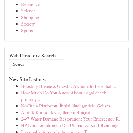
Reference
Science
Shopping
Society
Sports
Web Directory Search
New Site Listings
Boosting Business Growth: A Guide to Essential ...
How Much Do You Know About Legal check
property...
NoChain Platformu: İhtilal Niteliğindeki Gelişm...
Akrilik Korkuluk Çeşitleri ve Bütçesi
24/7 Water Damage Restoration: Your Emergency R...
HP Druckerpatronen: Die Ultimative Kauf Beratung
It is unable to satisfy the request . The...