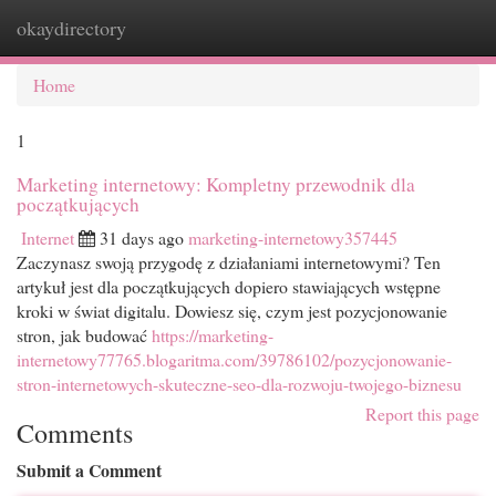
okaydirectory
Togg
navi
Home
1
Marketing internetowy: Kompletny przewodnik dla
początkujących
Internet
31 days ago
marketing-internetowy357445
Zaczynasz swoją przygodę z działaniami internetowymi? Ten
artykuł jest dla początkujących dopiero stawiających wstępne
kroki w świat digitalu. Dowiesz się, czym jest pozycjonowanie
stron, jak budować
https://marketing-
internetowy77765.blogaritma.com/39786102/pozycjonowanie-
stron-internetowych-skuteczne-seo-dla-rozwoju-twojego-biznesu
Report this page
Comments
Submit a Comment